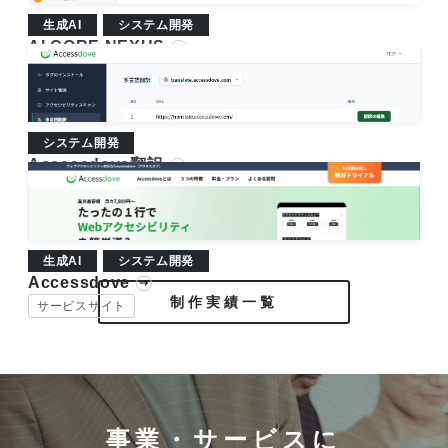
生成AI
システム開発
AI CORE NEXUS
BtoB
サービスサイト
システム開発
Accessdove翻訳
saas
BtoB
生成AI
システム開発
Accessdove
制作実績一覧
サービスサイト
事業・サービスに