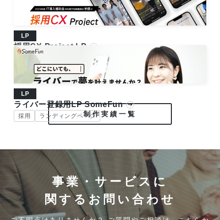
ランディングページ
BtoB
LP
採用CX Project LP
ランディングページ
BtoB
LP
ライバー登録用LP SomeFun
制作実績一覧
採用
ランディングページ
事業・サービスに
関するお問い合わせ